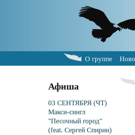
Skip
to
main
content
О группе
Ново
Main
navigation
Афиша
03 СЕНТЯБРЯ (ЧТ)
Макси-сингл
"Песочный город"
(feat. Сергей Спирин)