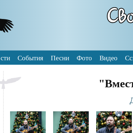
сти
События
Песни
Фото
Видео
Сс
"Вмест
Фотография
Файл
Файл
Файл
изображения
изображения
изображения