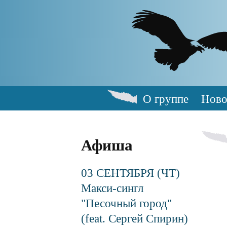
Skip
to
main
content
О группе
Ново
Main
navigation
Афиша
03 СЕНТЯБРЯ (ЧТ)
Макси-сингл
"Песочный город"
(feat. Сергей Спирин)