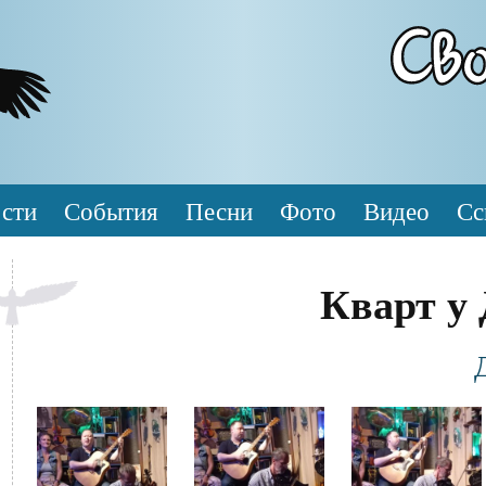
сти
События
Песни
Фото
Видео
Сс
Кварт у
Фотография
Файл
Файл
Файл
изображения
изображения
изображения