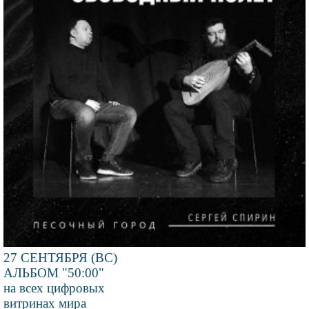
27 СЕНТЯБРЯ (ВС)
АЛЬБОМ "50:00"
на всех цифровых
витринах мира