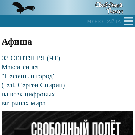
Skip
to
main
меню сайта
content
Афиша
03 СЕНТЯБРЯ (ЧТ)
Макси-сингл
"Песочный город"
(feat. Сергей Спирин)
на всех цифровых
витринах мира
Файл
изображения