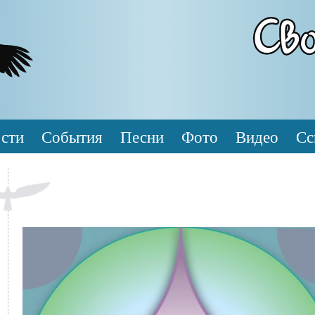
сти
События
Песни
Фото
Видео
Сс
Обложка
Файл
диска
изображения