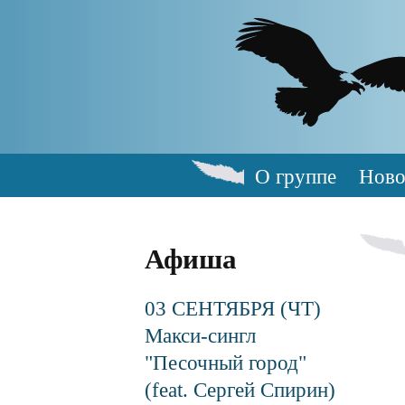
Skip
to
main
content
О группе
Ново
Main
navigation
Афиша
03 СЕНТЯБРЯ (ЧТ)
Макси-сингл
"Песочный город"
(feat. Сергей Спирин)