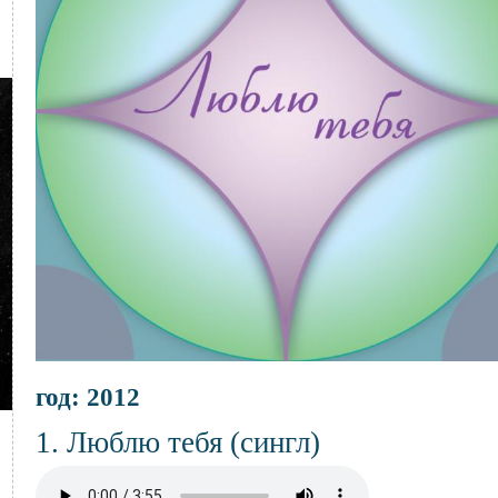
Информация
год: 2012
об
альбоме
Композиции
Название
Люблю тебя (сингл)
композиции
Аудио