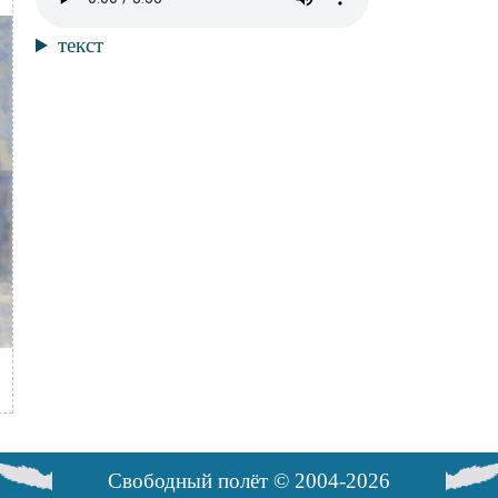
файл
Текст
текст
композиции
Свободный полёт © 2004-2026