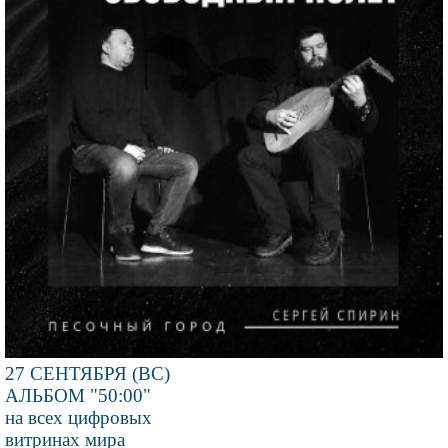
27 СЕНТЯБРЯ (ВС)
АЛЬБОМ "50:00"
на всех цифровых
витринах мира