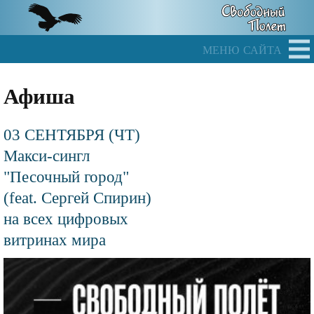
Skip
to
main
меню сайта
content
Афиша
03 СЕНТЯБРЯ (ЧТ)
Макси-сингл
"Песочный город"
(feat. Сергей Спирин)
на всех цифровых
витринах мира
Файл
изображения