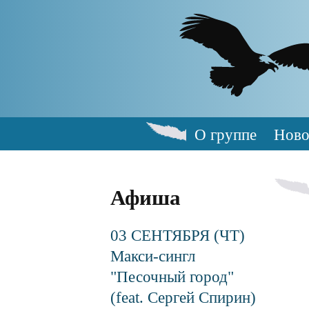
Skip
to
main
content
О группе
Ново
Main
navigation
Афиша
03 СЕНТЯБРЯ (ЧТ)
Макси-сингл
"Песочный город"
(feat. Сергей Спирин)