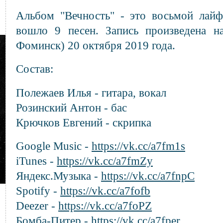
Альбом "Вечность" - это восьмой лайф
вошло 9 песен. Запись произведена н
Фоминск) 20 октября 2019 года.
Состав:
Полежаев Илья - гитара, вокал
Розинский Антон - бас
Крючков Евгений - скрипка
Google Music -
https://vk.cc/a7fm1s
iTunes -
https://vk.cc/a7fmZy
Яндекс.Музыка -
https://vk.cc/a7fnpC
Spotify -
https://vk.cc/a7fofb
Deezer -
https://vk.cc/a7foPZ
Бомба-Питер -
https://vk.cc/a7fper