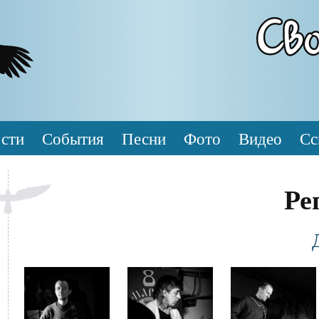
сти
События
Песни
Фото
Видео
Сс
Ре
Фотография
Файл
Файл
Файл
изображения
изображения
изображения