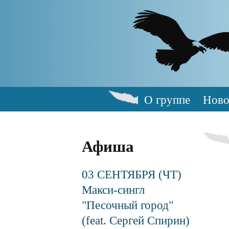
Skip
to
main
content
О группе
Ново
Main
navigation
Афиша
03 СЕНТЯБРЯ (ЧТ)
Макси-сингл
"Песочный город"
(feat. Сергей Спирин)