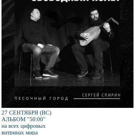
27 СЕНТЯБРЯ (ВС)
АЛЬБОМ "50:00"
на всех цифровых
витринах мира