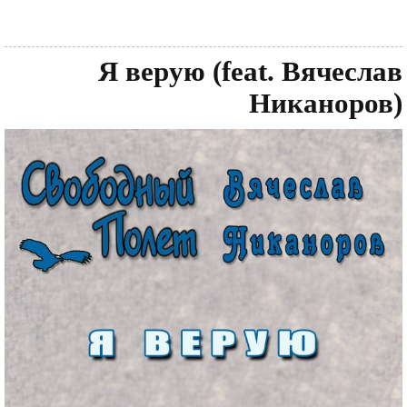
Я верую (feat. Вячеслав
Никаноров)
Обложка
Файл
диска
изображения