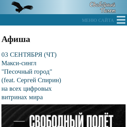
Skip
to
main
меню сайта
content
Афиша
03 СЕНТЯБРЯ (ЧТ)
Макси-сингл
"Песочный город"
(feat. Сергей Спирин)
на всех цифровых
витринах мира
Файл
изображения