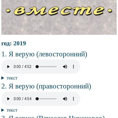
Информация
год: 2019
об
альбоме
Композиции
Название
Я верую (левосторонний)
композиции
Аудио
файл
Текст
текст
композиции
Название
Я верую (правосторонний)
композиции
Аудио
файл
Текст
текст
композиции
Название