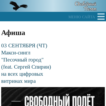
Skip
to
main
меню сайта
content
Афиша
03 СЕНТЯБРЯ (ЧТ)
Макси-сингл
"Песочный город"
(feat. Сергей Спирин)
на всех цифровых
витринах мира
Файл
изображения