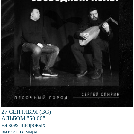
27 СЕНТЯБРЯ (ВС)
АЛЬБОМ "50:00"
на всех цифровых
витринах мира