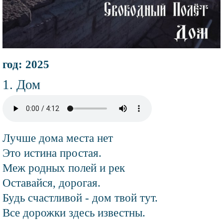
Информация
год: 2025
об
альбоме
Композиции
Название
Дом
композиции
Аудио
файл
Текст
Лучше дома места нет
композиции
Это истина простая.
Меж родных полей и рек
Оставайся, дорогая.
Будь счастливой - дом твой тут.
Все дорожки здесь известны.