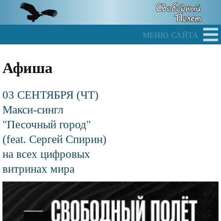
Skip
to
main
меню сайта
content
Афиша
03 СЕНТЯБРЯ (ЧТ)
Макси-сингл
"Песочный город"
(feat. Сергей Спирин)
на всех цифровых
витринах мира
Файл
изображения