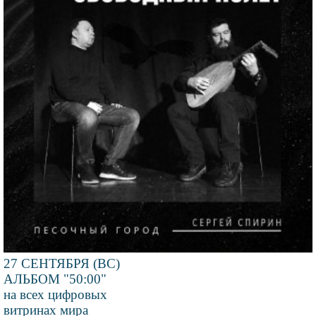
27 СЕНТЯБРЯ (ВС)
АЛЬБОМ "50:00"
на всех цифровых
витринах мира