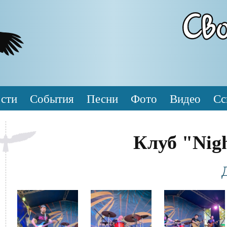
сти
События
Песни
Фото
Видео
Сс
Клуб "Nigh
Фотография
Файл
Файл
Файл
изображения
изображения
изображения