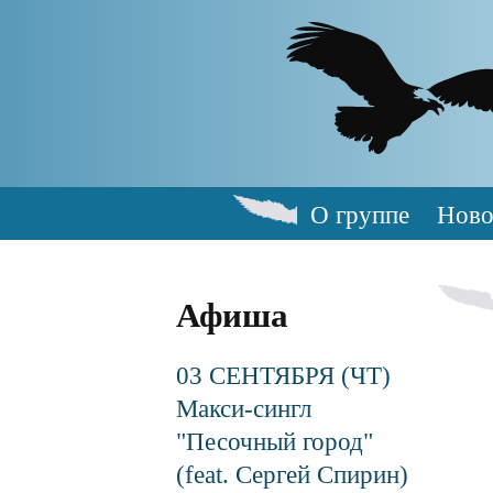
Skip
to
main
content
О группе
Ново
Main
navigation
Афиша
03 СЕНТЯБРЯ (ЧТ)
Макси-сингл
"Песочный город"
(feat. Сергей Спирин)