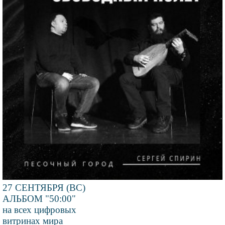
27 СЕНТЯБРЯ (ВС)
АЛЬБОМ "50:00"
на всех цифровых
витринах мира