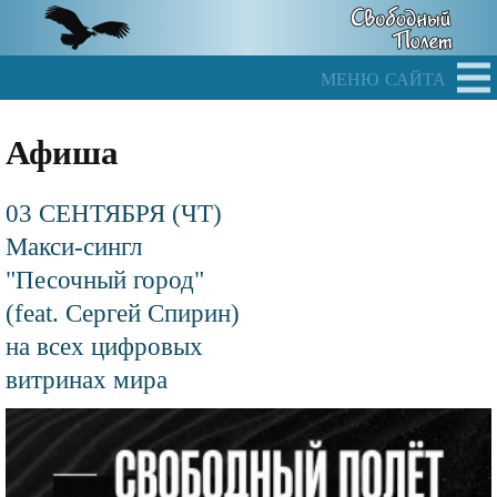
Skip
to
main
меню сайта
content
Афиша
03 СЕНТЯБРЯ (ЧТ)
Макси-сингл
"Песочный город"
(feat. Сергей Спирин)
на всех цифровых
витринах мира
Файл
изображения