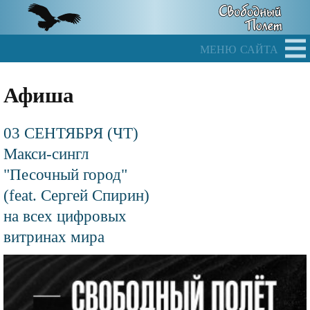
Skip
to
main
меню сайта
content
Афиша
03 СЕНТЯБРЯ (ЧТ)
Макси-сингл
"Песочный город"
(feat. Сергей Спирин)
на всех цифровых
витринах мира
Файл
изображения