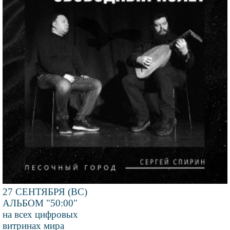
27 СЕНТЯБРЯ (ВС)
АЛЬБОМ "50:00"
на всех цифровых
витринах мира