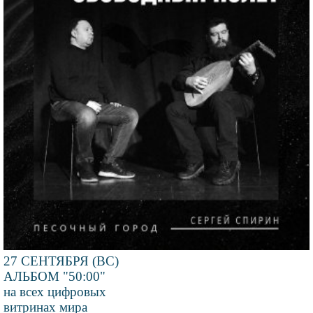
27 СЕНТЯБРЯ (ВС)
АЛЬБОМ "50:00"
на всех цифровых
витринах мира