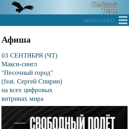
Skip
to
main
меню сайта
content
Афиша
03 СЕНТЯБРЯ (ЧТ)
Макси-сингл
"Песочный город"
(feat. Сергей Спирин)
на всех цифровых
витринах мира
Файл
изображения