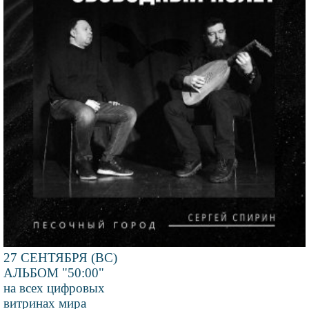
27 СЕНТЯБРЯ (ВС)
АЛЬБОМ "50:00"
на всех цифровых
витринах мира