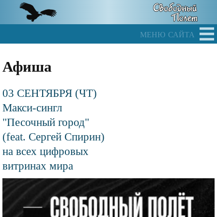
Skip
to
main
меню сайта
content
Афиша
03 СЕНТЯБРЯ (ЧТ)
Макси-сингл
"Песочный город"
(feat. Сергей Спирин)
на всех цифровых
витринах мира
Файл
изображения