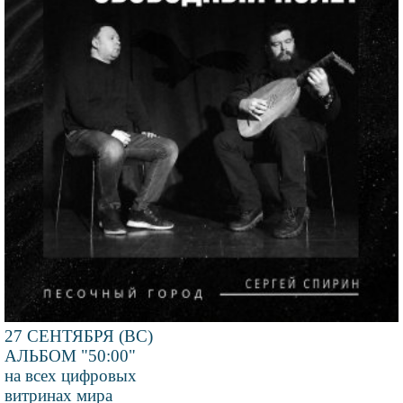
27 СЕНТЯБРЯ (ВС)
АЛЬБОМ "50:00"
на всех цифровых
витринах мира