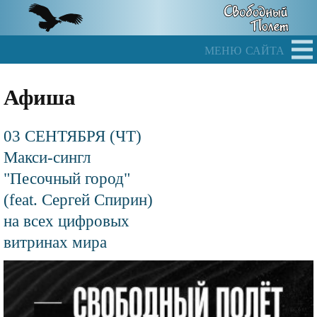
Skip
to
main
меню сайта
content
Афиша
03 СЕНТЯБРЯ (ЧТ)
Макси-сингл
"Песочный город"
(feat. Сергей Спирин)
на всех цифровых
витринах мира
Файл
изображения