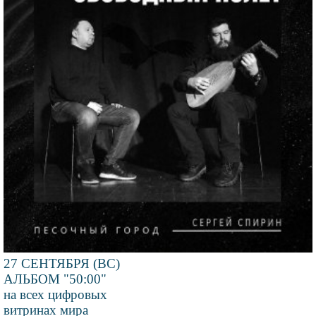
27 СЕНТЯБРЯ (ВС)
АЛЬБОМ "50:00"
на всех цифровых
витринах мира