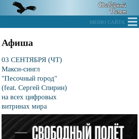
Skip
to
main
меню сайта
content
Афиша
03 СЕНТЯБРЯ (ЧТ)
Макси-сингл
"Песочный город"
(feat. Сергей Спирин)
на всех цифровых
витринах мира
Файл
изображения