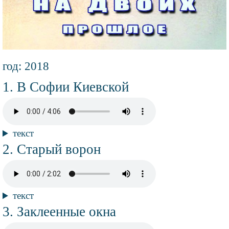
Информация
год: 2018
об
альбоме
Композиции
Название
В Софии Киевской
композиции
Аудио
файл
Текст
текст
композиции
Название
Старый ворон
композиции
Аудио
файл
Текст
текст
композиции
Название
Заклеенные окна
композиции
Аудио