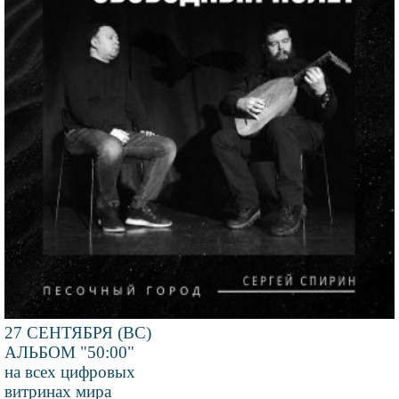
27 СЕНТЯБРЯ (ВС)
АЛЬБОМ "50:00"
на всех цифровых
витринах мира