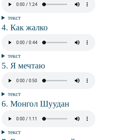
файл
Текст
текст
композиции
Название
Как жалко
композиции
Аудио
файл
Текст
текст
композиции
Название
Я мечтаю
композиции
Аудио
файл
Текст
текст
композиции
Название
Монгол Шуудан
композиции
Аудио
файл
Текст
текст
композиции