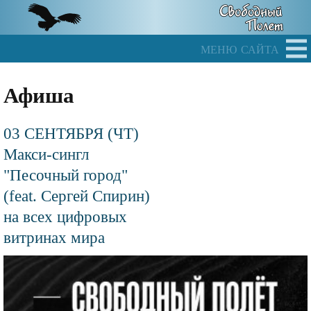
Skip
to
main
меню сайта
content
Афиша
03 СЕНТЯБРЯ (ЧТ)
Макси-сингл
"Песочный город"
(feat. Сергей Спирин)
на всех цифровых
витринах мира
Файл
изображения