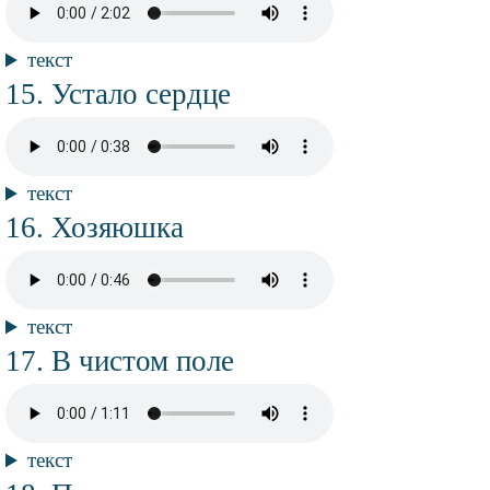
файл
Текст
текст
композиции
Название
Устало сердце
композиции
Аудио
файл
Текст
текст
композиции
Название
Хозяюшка
композиции
Аудио
файл
Текст
текст
композиции
Название
В чистом поле
композиции
Аудио
файл
Текст
текст
композиции
Название