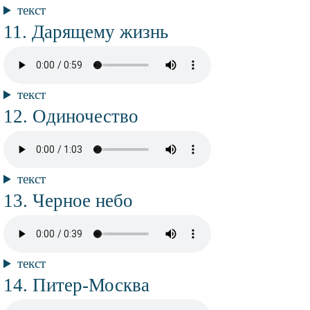
Текст
текст
композиции
Название
Дарящему жизнь
композиции
Аудио
файл
Текст
текст
композиции
Название
Одиночество
композиции
Аудио
файл
Текст
текст
композиции
Название
Черное небо
композиции
Аудио
файл
Текст
текст
композиции
Название
Питер-Москва
композиции
Аудио