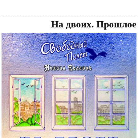
На двоих. Прошлое
Обложка
Файл
диска
изображения