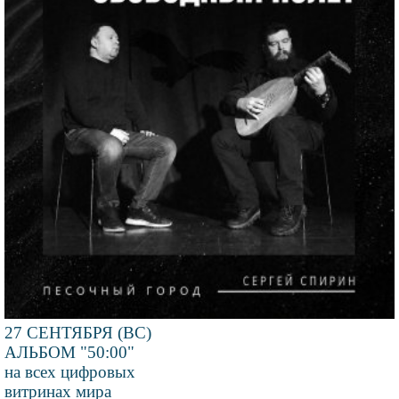
27 СЕНТЯБРЯ (ВС)
АЛЬБОМ "50:00"
на всех цифровых
витринах мира