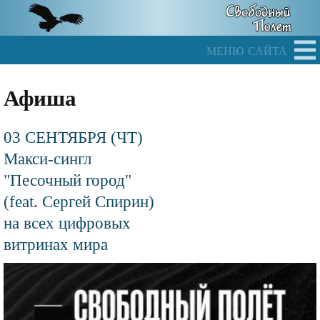
Skip
to
main
меню сайта
content
Афиша
03 СЕНТЯБРЯ (ЧТ)
Макси-сингл
"Песочный город"
(feat. Сергей Спирин)
на всех цифровых
витринах мира
Файл
изображения