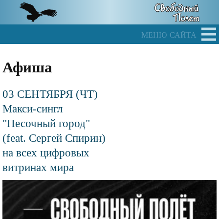
Skip
to
main
меню сайта
content
Афиша
03 СЕНТЯБРЯ (ЧТ)
Макси-сингл
"Песочный город"
(feat. Сергей Спирин)
на всех цифровых
витринах мира
Файл
изображения