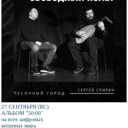
27 СЕНТЯБРЯ (ВС)
АЛЬБОМ "50:00"
на всех цифровых
витринах мира