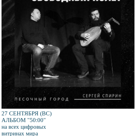
27 СЕНТЯБРЯ (ВС)
АЛЬБОМ "50:00"
на всех цифровых
витринах мира