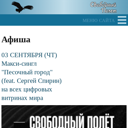
Skip
to
main
меню сайта
content
Афиша
03 СЕНТЯБРЯ (ЧТ)
Макси-сингл
"Песочный город"
(feat. Сергей Спирин)
на всех цифровых
витринах мира
Файл
изображения